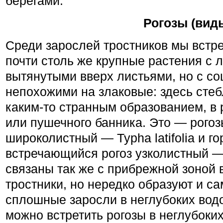
берегами.
Рогозы (виды
Среди зарослей тростников мы встре
почти столь же крупные растения с 
вытянутыми вверх листьями, но с со
непохожими на злаковые: здесь сте
каким-то странным образованием, в
или пушечного банника. Это — рогоз
широколистный — Typha latifolia и г
встречающийся рогоз узколистный — T
связаны так же с прибрежной зоной в
тростники, но нередко образуют и са
сплошные заросли в неглубоких вод
можно встретить рогозы в неглубоки