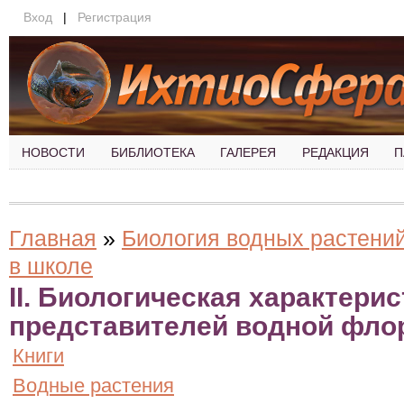
Вход
|
Регистрация
НОВОСТИ
БИБЛИОТЕКА
ГАЛЕРЕЯ
РЕДАКЦИЯ
П
Главная
»
Биология водных растений
в школе
II. Биологическая характери
представителей водной фл
Книги
Водные растения