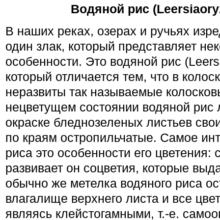
Водяной рис (Leersiaoryz
В наших реках, озерах и ручьях изре
один злак, который представляет не
особенности. Это водяной рис (Leersi
который отличается тем, что в колос
неразвиты так называемые колосков
нецветущем состоянии водяной рис л
окраске бледнозеленых листьев свои
по краям остропильчатые. Самое инт
риса это особенности его цвете­ния:
развивает он соцветия, кото­рые выд
обычно же метелка водяного риса ос
влагалище верхнего листа и все цве
являясь клейстогамными, т.-е. сам