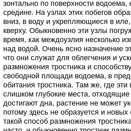
зонтально по поверхности водоема, 
средине. На узлах этих побегов обр
вниз, в воду и укрепляющиеся в иле,
кверху. Обыкновенно эти узлы погруж
время, как междоузлия несколько и
над водой. Очень ясно назначение эт
что они служат для облегче­ния и ус
размножения трост­ника и способств
свободной площади водоема, в пре
обитания трост­ника. Там же, где эти
слишком глубокие места, отходящие 
дости­гают дна, растение не может у
потому здесь не образуется и новых
такой способ размножения тростник
часто, и обыкновенно тростник размн