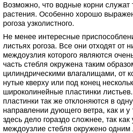
Возможно, что водные корни слу­жат
расте­ния. Особенно хорошо выражен
рогоза узко­листного.
Не менее интересные приспо­соблен
листьях рогоза. Все они отходят от н
междоузлия которого являются очень
часть стебля окру­жена таким образ
цилиндрическими влагали­щами, от к
нутые кверху или под конец несколь
широколинейные пластинки листьев.
пластинки так же отклоняются в одну
направлении дующего ветра, как и у 
здесь дело гораздо сложнее, так как
междоузлие стебля окружено одним