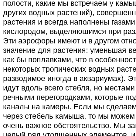
полости, какие мы встречаем у камы
других водных растений), совершен
растения и всегда наполнены газами
кислородом, выделяющимся при раз­
Эти аэрофоры имеют и в дру­гом от
значение для растения: умень­шая ве
как бы поплавками, что в особеннос
некоторых тропи­ческих водных растен
разводимое иногда в аквариумах). Э
идут вдоль всего стебля, но местами
речными перегородками, которые по
каналы на камеры. Если мы сделаем
через стебель камыша, то мы можем
очень важ­ное обстоятельство. Мы з
целый ряд утолщенных элементов, из