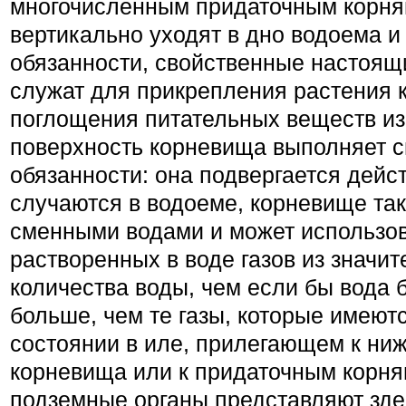
многочисленным придаточным корня
вертикально уходят в дно водоема 
обязанности, свойственные настоящ
служат для прикрепления растения к
поглощения питательных веществ из
поверхность корневища выполняет 
обязанности: она подвергается дейс
случаются в водоеме, корне­вище т
сменными водами и мо­жет использо
растворенных в воде газов из значи
количества воды, чем если бы вода 
больше, чем те газы, которые имеют
состоянии в иле, прилегающем к ни
корневища или к придаточным корня
подземные органы предста­вляют зд