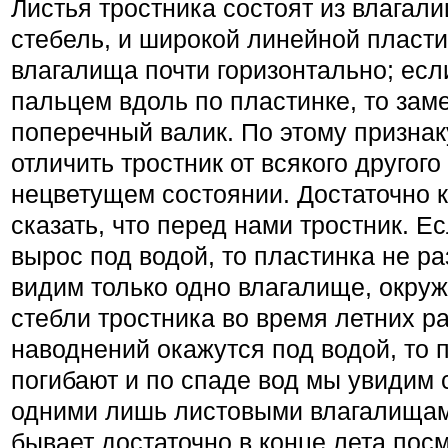
Листья тростника состоят из влагал
стебель, и широкой линейной пласти
влагалища почти горизонтально; ес
пальцем вдоль по пластинке, то за
поперечный валик. По этому призна
отличить тростник от всякого другого
нецветущем состоянии. Достаточно к
сказать, что перед нами трост­ник. Е
вырос под водой, то пла­стинка не р
видим только одно влагалище, окру
стебли тростника во время летних р
наводнений окажутся под водой, то 
погибают и по спаде вод мы увидим 
одними лишь листовыми влагалищам
бывает достаточно в конце лета пос