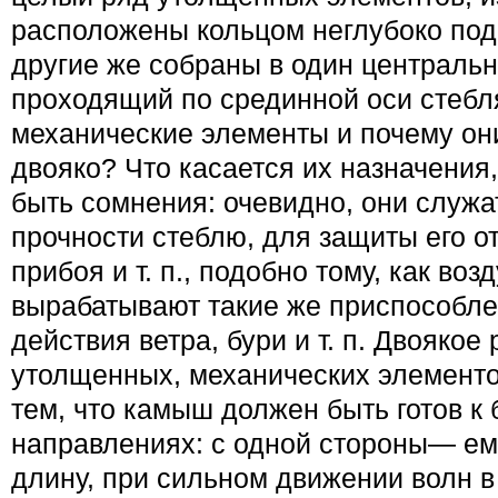
распо­ложены кольцом неглубоко под
другие же собраны в один централь
проходящий по срединной оси стебля
меха­нические элементы и почему он
двояко? Что касается их назначения,
быть сомнения: очевидно, они служа
прочности стеблю, для защиты его о
прибоя и т. п., подобно тому, как во
вырабатывают такие же приспособле
действия ветра, бури и т. п. Двоякое
утолщенных, механических элемен­то
тем, что камыш должен быть готов к 
направлениях: с одной стороны— ему
длину, при сильном движе­нии волн 