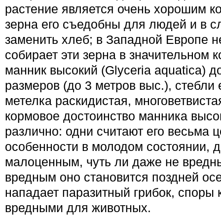
растение является очень хорошим ко
зерна его съедобны для людей и в с
заменить хлеб; в Западной Европе 
собирает эти зерна в значи­тельном к
манник высокий (Glyceria aquatica) 
размеров (до 3 метров выс.), стебли
метелка раскидистая, многоветвистая
кормовое достоинство манника высо
различно: одни считают его весьма ц
особен­ности в молодом состоянии, д
малоценным, чуть ли даже не вредн
вредным оно становится поздней осе
нападает паразитный грибок, споры 
вредными для животных.