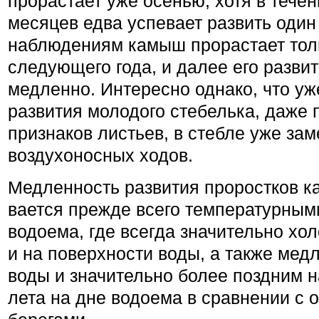
прорастает уже осенью, хотя в тече
месяцев едва успевает развить один
наблю­дениям камыш прорастает тол
следующего года, и далее его разви
медленно. Интересно однако, что уж
развития молодого стебелька, даже 
признаков листьев, в стебле уже зам
воздухонос­ных ходов.
Медленность развития проростков к
вается прежде всего температурным
водоема, где всегда значительно хол
и на поверхности воды, а также ме
воды и значительно более поздним 
лета на дне водоема в сравне­нии 