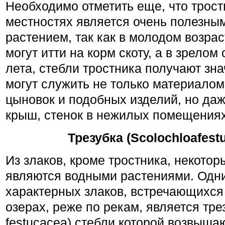
Необходимо отметить еще, что трост
местностях является очень полезны
растением, так как в молодом возрас
могут итти на корм скоту, а в зрелом
лета, стебли тростника получают зна
могут служить не только материалом
цыновок и подобных изделий, но даж
крыш, стенок в нежилых поме­щениях 
Трезубка (Scolochloafestu
Из злаков, кроме тростника, некотор
являются водными растениями. Одн
характерных злаков, встречающихся
озерах, реже по рекам, является тре
festucacea) стебли которой возвыша