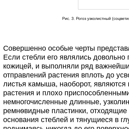
Рис. 3. Рогоз узколист­ный (соцвети
Совершенно особые черты представ
Если стебли его являлись довольно 
кожицей, и выполняли ряд важнейш
отправлений растения вплоть до усв
листья камыша, наоборот, являютс
растения и плохо приспособленными
немногочисленные длинные, узколин
ремнѳвидные пластинки, отходящие 
основания стеблей и тянущиеся в гл
поднимаясь никогда до его поверхн