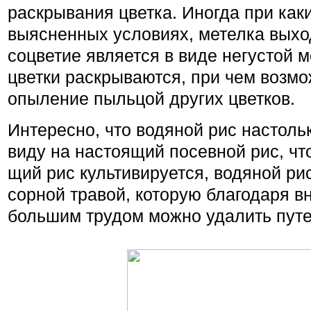
раскры­вания цветка. Иногда при как
выясненных усло­виях, метелка выхо
соцветие является в виде негу­стой м
цветки раскрыва­ются, при чем возм
опыление пыльцой других цветков.
Интересно, что водя­ной рис настол
виду на настоящий посевной рис, что
щий рис культивируется, водяной ри
сорной травой, которую благодаря в
большим трудом можно удалить пут