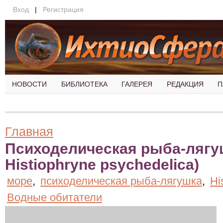
Вход
|
Регистрация
НОВОСТИ
БИБЛИОТЕКА
ГАЛЕРЕЯ
РЕДАКЦИЯ
П
Главная
Психоделическая рыба-лягуш
Histiophryne psychedelica)
море
,
психоделическая рыба-лягушка
,
Hi
Водные обитатели