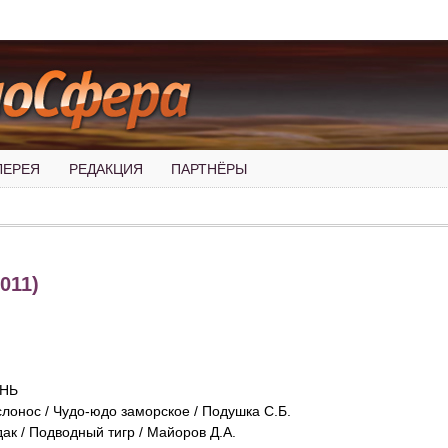
ЛЕРЕЯ
РЕДАКЦИЯ
ПАРТНЁРЫ
011)
НЬ
слонос / Чудо-юдо заморское / Подушка С.Б.
дак / Подводный тигр / Майоров Д.А.