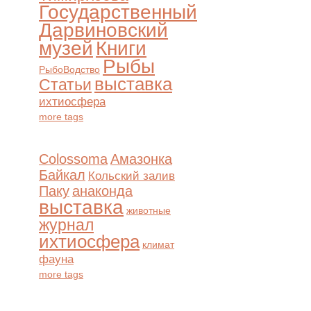
Государственный
Дарвиновский
музей
Книги
Рыбы
РыбоВодство
выставка
Статьи
ихтиосфера
more tags
Colossoma
Амазонка
Байкал
Кольский залив
Паку
анаконда
выставка
животные
журнал
ихтиосфера
климат
фауна
more tags