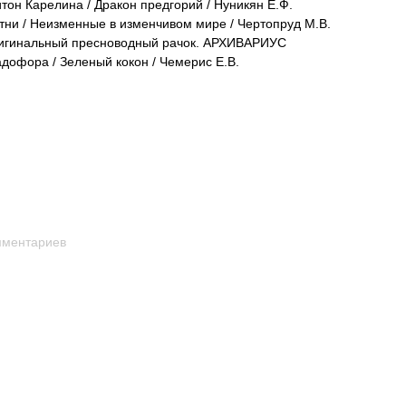
итон Карелина / Дракон предгорий / Нуникян Е.Ф.
тни / Неизменные в изменчивом мире / Чертопруд М.В.
ригинальный пресноводный рачок. АРХИВАРИУС
адофора / Зеленый кокон / Чемерис Е.В.
мментариев