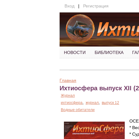
Вход
|
Регистрация
НОВОСТИ
БИБЛИОТЕКА
ГА
Главная
Ихтиосфера выпуск XII (2
Журнал
ихтиосфера
,
журнал
,
выпуск 12
Водные обитатели
ОСЕ
* Ве
* Су