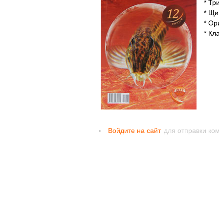
* Тр
* Щи
* О
* Кл
Войдите на сайт
для отправки ко